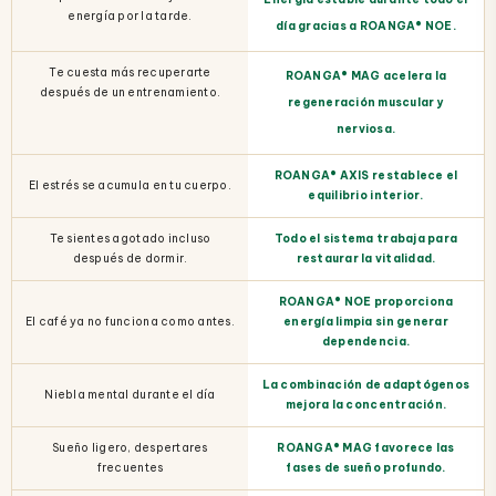
energía por la tarde.
día gracias a ROANGA® NOE.
Te cuesta más recuperarte
ROANGA® MAG acelera la
después de un entrenamiento.
regeneración muscular y
nerviosa.
ROANGA® AXIS restablece el
El estrés se acumula en tu cuerpo.
equilibrio interior.
Te sientes agotado incluso
Todo el sistema trabaja para
después de dormir.
restaurar la vitalidad.
ROANGA® NOE proporciona
El café ya no funciona como antes.
energía limpia sin generar
dependencia.
La combinación de adaptógenos
Niebla mental durante el día
mejora la concentración.
Sueño ligero, despertares
ROANGA® MAG favorece las
frecuentes
fases de sueño profundo.