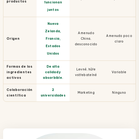
productos
funcionan
juntos
Nueva
Zelanda,
A menudo
A menudo poco
Origen
Francia,
China,
claro
desconocido
Estados
Unidos
Formas de los
De alta
Levné, hůře
ingredientes
calidad y
Variable
vstřebatelné
activos
absorbible.
Colaboración
2
Marketing
Ninguno
científica
universidades