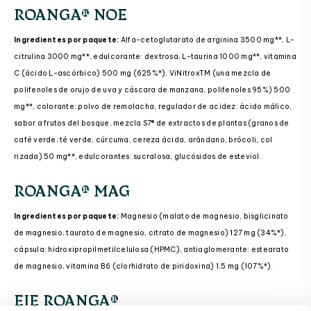
ROANGA® NOE
Ingredientes por paquete:
Alfa-cetoglutarato de arginina 3500 mg**, L-
citrulina 3000 mg**, edulcorante: dextrosa, L-taurina 1000 mg**, vitamina
C (ácido L-ascórbico) 500 mg (625%*), ViNitroxTM (una mezcla de
polifenoles de orujo de uva y cáscara de manzana, polifenoles 95%) 500
mg**, colorante: polvo de remolacha, regulador de acidez: ácido málico,
sabor a frutos del bosque, mezcla S7® de extractos de plantas (granos de
café verde, té verde, cúrcuma, cereza ácida, arándano, brócoli, col
rizada) 50 mg**, edulcorantes: sucralosa, glucósidos de esteviol.
ROANGA® MAG
Ingredientes por paquete:
Magnesio (malato de magnesio, bisglicinato
ROANGA® PULSE, Paquete completo de 30 días
de magnesio, taurato de magnesio, citrato de magnesio) 127 mg (34%*),
Justo
3,9 EUR
uso por día
cápsula: hidroxipropilmetilcelulosa (HPMC), antiaglomerante: estearato
de magnesio, vitamina B6 (clorhidrato de piridoxina) 1,5 mg (107%*).
117 EUR
COMPRAR AHORA
EJE ROANGA®