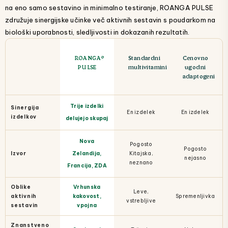
na eno samo sestavino in minimalno testiranje, ROANGA PULSE
združuje sinergijske učinke več aktivnih sestavin s poudarkom na
biološki uporabnosti, sledljivosti in dokazanih rezultatih.
ROANGA®
Standardni
Cenovno
PULSE
multivitamini
ugodni
adaptogeni
Trije izdelki
Sinergija
En izdelek
En izdelek
izdelkov
delujejo skupaj
Nova
Pogosto
Pogosto
Izvor
Zelandija,
Kitajska,
nejasno
neznano
Francija, ZDA
Oblike
Vrhunska
Leve,
aktivnih
kakovost,
Spremenljivka
vstrebljive
sestavin
vpojna
Znanstveno