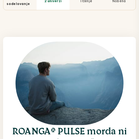
2 univerzi
Trženje
Nobena
sodelovanje
ROANGA® PULSE morda ni