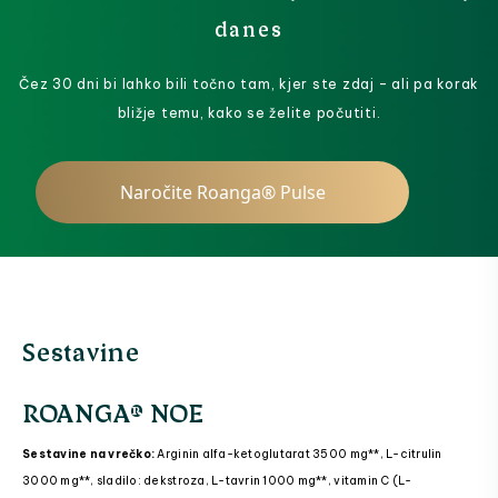
danes
Čez 30 dni bi lahko bili točno tam, kjer ste zdaj – ali pa korak
bližje temu, kako se želite počutiti.
Naročite Roanga® Pulse
Sestavine
ROANGA® NOE
Sestavine na vrečko:
Arginin alfa-ketoglutarat 3500 mg**, L-citrulin
3000 mg**, sladilo: dekstroza, L-tavrin 1000 mg**, vitamin C (L-