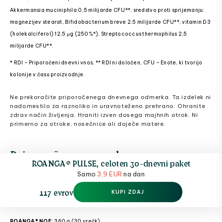
Akkermansia muciniphila 0,5 milijarde CFU**, sredstvo proti sprijemanju:
magnezijev stearat, Bifidobacterium breve 2,5 milijarde CFU**, vitamin D3
(holekalciferol) 12,5 μg (250%*), Streptococcus thermophilus 2,5
milijarde CFU**.
* RDI – Priporočeni dnevni vnos, ** RDI ni določen, CFU – Enote, ki tvorijo
kolonije v času proizvodnje.
Ne prekoračite priporočenega dnevnega odmerka. Ta izdelek ni
nadomestilo za raznoliko in uravnoteženo prehrano. Ohranite
zdrav način življenja. Hraniti izven dosega majhnih otrok. Ni
primerno za otroke, nosečnice ali doječe matere.
Priporočena uporaba
ROANGA® PULSE, celoten 30-dnevni paket
ROANGA® NOE:
Dnevno raztopite 1 vrečko v 200 ml vode.
Samo
3,9 EUR
na dan
ROANGA® MAG:
1 kapsula na dan. Vzemite z 200 ml tekočine.
117 evrov
KUPI ZDAJ
ROANGA® OS:
1 kapsula na dan. Vzemite z 200 ml tekočine.
ROANGA® NOE:
360 g (30 vrečk).