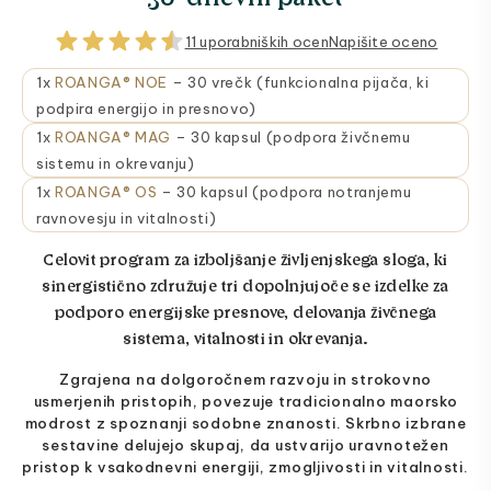
11 uporabniških ocen
Napišite oceno
1x
ROANGA® NOE
– 30 vrečk (funkcionalna pijača, ki
podpira energijo in presnovo)
1x
ROANGA® MAG
– 30 kapsul (podpora živčnemu
sistemu in okrevanju)
1x
ROANGA® OS
– 30 kapsul (podpora notranjemu
ravnovesju in vitalnosti)
Celovit program za izboljšanje življenjskega sloga, ki
sinergistično združuje tri dopolnjujoče se izdelke za
podporo energijske presnove, delovanja živčnega
sistema, vitalnosti in okrevanja.
Zgrajena na dolgoročnem razvoju in strokovno
usmerjenih pristopih, povezuje tradicionalno maorsko
modrost z spoznanji sodobne znanosti. Skrbno izbrane
sestavine delujejo skupaj, da ustvarijo uravnotežen
pristop k vsakodnevni energiji, zmogljivosti in vitalnosti.