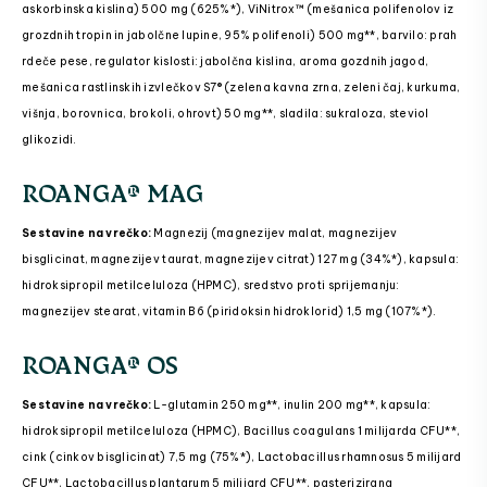
askorbinska kislina) 500 mg (625%*), ViNitrox™ (mešanica polifenolov iz
grozdnih tropin in jabolčne lupine, 95% polifenoli) 500 mg**, barvilo: prah
rdeče pese, regulator kislosti: jabolčna kislina, aroma gozdnih jagod,
mešanica rastlinskih izvlečkov S7® (zelena kavna zrna, zeleni čaj, kurkuma,
višnja, borovnica, brokoli, ohrovt) 50 mg**, sladila: sukraloza, steviol
glikozidi.
ROANGA® MAG
Sestavine na vrečko:
Magnezij (magnezijev malat, magnezijev
bisglicinat, magnezijev taurat, magnezijev citrat) 127 mg (34%*), kapsula:
hidroksipropil metilceluloza (HPMC), sredstvo proti sprijemanju:
magnezijev stearat, vitamin B6 (piridoksin hidroklorid) 1,5 mg (107%*).
ROANGA® OS
Sestavine na vrečko:
L-glutamin 250 mg**, inulin 200 mg**, kapsula:
hidroksipropil metilceluloza (HPMC), Bacillus coagulans 1 milijarda CFU**,
cink (cinkov bisglicinat) 7,5 mg (75%*), Lactobacillus rhamnosus 5 milijard
CFU**, Lactobacillus plantarum 5 milijard CFU**, pasterizirana