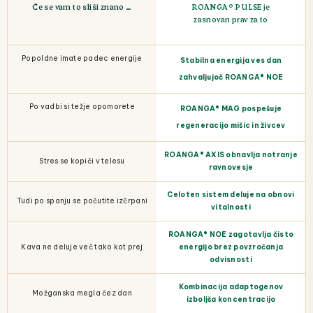
Če se vam to sliši znano …
ROANGA® PULSE je
zasnovan prav za to
Popoldne imate padec energije
Stabilna energija ves dan
zahvaljujoč ROANGA® NOE
Po vadbi si težje opomorete
ROANGA® MAG pospešuje
regeneracijo mišic in živcev
ROANGA® AXIS obnavlja notranje
Stres se kopiči v telesu
ravnovesje
Celoten sistem deluje na obnovi
Tudi po spanju se počutite izčrpani
vitalnosti
ROANGA® NOE zagotavlja čisto
Kava ne deluje več tako kot prej
energijo brez povzročanja
odvisnosti
Kombinacija adaptogenov
Možganska megla čez dan
izboljša koncentracijo