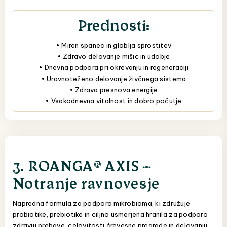
Prednosti:
• Miren spanec in globlja sprostitev
• Zdravo delovanje mišic in udobje
• Dnevna podpora pri okrevanju in regeneraciji
• Uravnoteženo delovanje živčnega sistema
• Zdrava presnova energije
• Vsakodnevna vitalnost in dobro počutje
3. ROANGA® AXIS –
Notranje ravnovesje
Napredna formula za podporo mikrobioma, ki združuje
probiotike, prebiotike in ciljno usmerjena hranila za podporo
zdravju prebave, celovitosti črevesne pregrade in delovanju