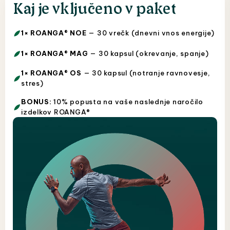
Kaj je vključeno v paket
1× ROANGA® NOE
— 30 vrečk (dnevni vnos energije)
1× ROANGA® MAG
— 30 kapsul (okrevanje, spanje)
1× ROANGA® OS
— 30 kapsul (notranje ravnovesje,
stres)
BONUS:
10% popusta na vaše naslednje naročilo
izdelkov ROANGA®