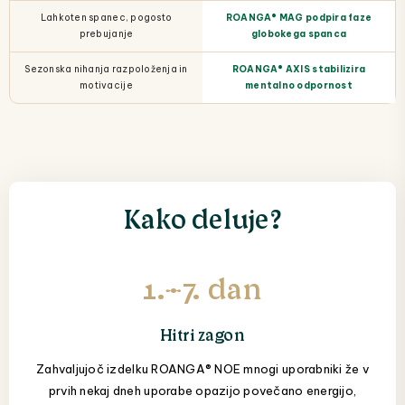
Lahkoten spanec, pogosto
ROANGA® MAG podpira faze
prebujanje
globokega spanca
Sezonska nihanja razpoloženja in
ROANGA® AXIS stabilizira
motivacije
mentalno odpornost
Kako deluje?
1.–7. dan
Hitri zagon
Zahvaljujoč izdelku ROANGA® NOE mnogi uporabniki že v
prvih nekaj dneh uporabe opazijo povečano energijo,