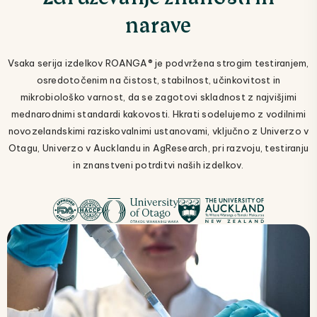
narave
Vsaka serija izdelkov ROANGA® je podvržena strogim testiranjem,
osredotočenim na čistost, stabilnost, učinkovitost in
mikrobiološko varnost, da se zagotovi skladnost z najvišjimi
mednarodnimi standardi kakovosti. Hkrati sodelujemo z vodilnimi
novozelandskimi raziskovalnimi ustanovami, vključno z Univerzo v
Otagu, Univerzo v Aucklandu in AgResearch, pri razvoju, testiranju
in znanstveni potrditvi naših izdelkov.