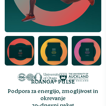
ROANGA® PULSE
Podpora za energijo, zmogljivost in
okrevanje
30-dnevni paket