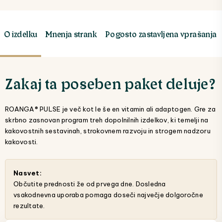
O izdelku
Mnenja strank
Pogosto zastavljena vprašanja
Zakaj ta poseben paket deluje?
ROANGA® PULSE je več kot le še en vitamin ali adaptogen. Gre za
skrbno zasnovan program treh dopolnilnih izdelkov, ki temelji na
kakovostnih sestavinah, strokovnem razvoju in strogem nadzoru
kakovosti.
Nasvet:
Občutite prednosti že od prvega dne. Dosledna
vsakodnevna uporaba pomaga doseči največje dolgoročne
rezultate.