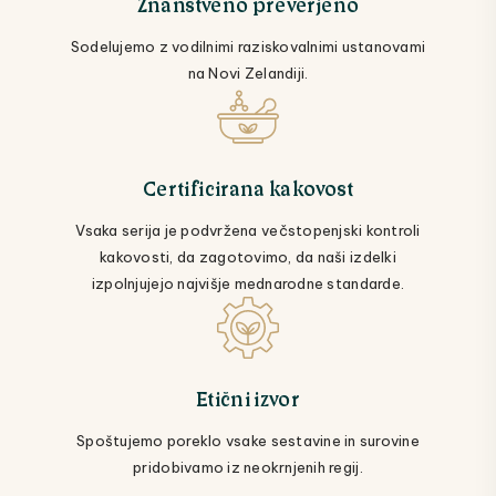
Znanstveno preverjeno
Sodelujemo z vodilnimi raziskovalnimi ustanovami
na Novi Zelandiji.
Certificirana kakovost
Vsaka serija je podvržena večstopenjski kontroli
kakovosti, da zagotovimo, da naši izdelki
izpolnjujejo najvišje mednarodne standarde.
Etični izvor
Spoštujemo poreklo vsake sestavine in surovine
pridobivamo iz neokrnjenih regij.