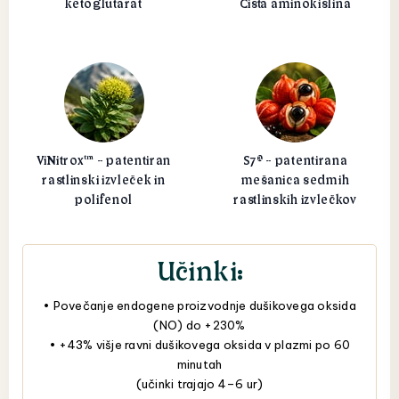
ketoglutarat
Čista aminokislina
ViNitrox™ - patentiran
S7® - patentirana
rastlinski izvleček in
mešanica sedmih
polifenol
rastlinskih izvlečkov
Učinki:
• Povečanje endogene proizvodnje dušikovega oksida
(NO) do +230%
• +43% višje ravni dušikovega oksida v plazmi po 60
minutah
(učinki trajajo 4–6 ur)