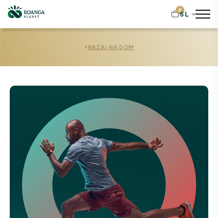
0
SL
<
NAZAJ NA DOM