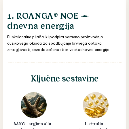
1. ROANGA® NOE —
dnevna energija
Funkcionalna pijača, ki podpira naravno proizvodnjo
dušikovega oksida za spodbujanje krvnega obtoka,
zmogljivosti, osredotočenosti in vsakodnevne energije.
Ključne sestavine
AAKG - arginin alfa-
L-citrulin -