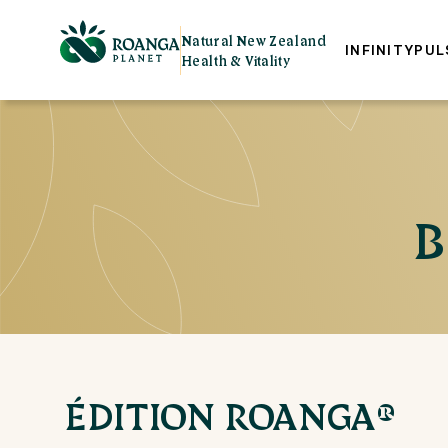
Natural New Zealand
INFINITY
PUL
Health & Vitality
B
ÉDITION ROANGA®