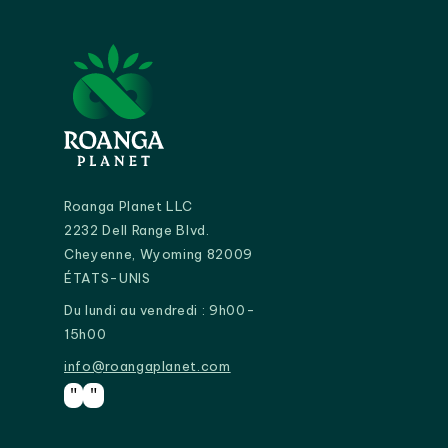
Roanga Planet LLC
2232 Dell Range Blvd.
Cheyenne, Wyoming 82009
ÉTATS-UNIS
Du lundi au vendredi : 9h00-
15h00
info@roangaplanet.com
info@roangaplanet.com
"
"