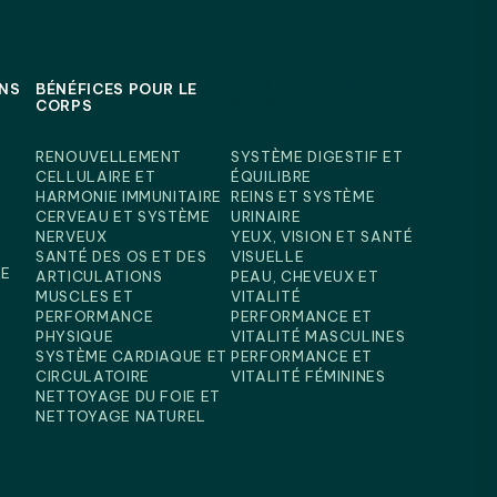
NS
BÉNÉFICES POUR LE
BÉNÉFICES POUR LE
CORPS
CORPS
RENOUVELLEMENT
SYSTÈME DIGESTIF ET
CELLULAIRE ET
ÉQUILIBRE
HARMONIE IMMUNITAIRE
REINS ET SYSTÈME
CERVEAU ET SYSTÈME
URINAIRE
NERVEUX
YEUX, VISION ET SANTÉ
SANTÉ DES OS ET DES
VISUELLE
RE
ARTICULATIONS
PEAU, CHEVEUX ET
MUSCLES ET
VITALITÉ
PERFORMANCE
PERFORMANCE ET
PHYSIQUE
VITALITÉ MASCULINES
SYSTÈME CARDIAQUE ET
PERFORMANCE ET
CIRCULATOIRE
VITALITÉ FÉMININES
NETTOYAGE DU FOIE ET
NETTOYAGE NATUREL