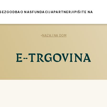
SE
ZGODBA
O NAS
FUNDACIJA
PARTNERJI
PIŠITE NA
<
NAZAJ NA DOM
E-TRGOVINA