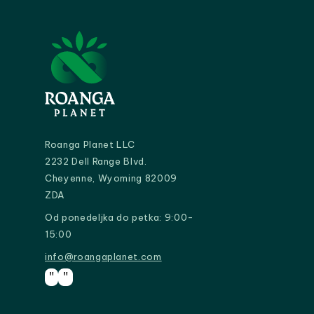
Roanga Planet LLC
2232 Dell Range Blvd.
Cheyenne, Wyoming 82009
ZDA
Od ponedeljka do petka: 9:00-
15:00
info@roangaplanet.com
info@roangaplanet.com
"
"