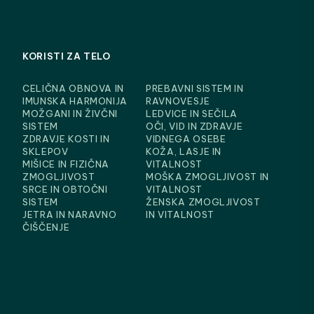
KORISTI ZA TELO
KORISTI ZA TELO
CELIČNA OBNOVA IN
PREBAVNI SISTEM IN
IMUNSKA HARMONIJA
RAVNOVESJE
MOŽGANI IN ŽIVČNI
LEDVICE IN SEČILA
SISTEM
OČI, VID IN ZDRAVJE
ZDRAVJE KOSTI IN
VIDNEGA OSEBE
SKLEPOV
KOŽA, LASJE IN
MIŠICE IN FIZIČNA
VITALNOST
ZMOGLJIVOST
MOŠKA ZMOGLJIVOST IN
SRCE IN OBTOČNI
VITALNOST
SISTEM
ŽENSKA ZMOGLJIVOST
JETRA IN NARAVNO
IN VITALNOST
ČIŠČENJE